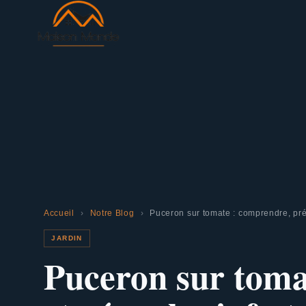
Accueil
›
Notre Blog
›
Puceron sur tomate : comprendre, prév
JARDIN
Puceron sur toma