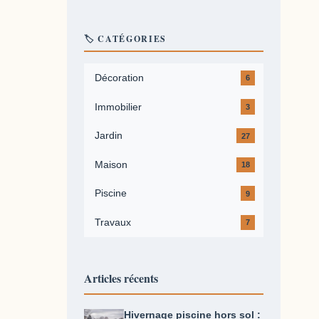
🏷️ CATÉGORIES
Décoration
6
Immobilier
3
Jardin
27
Maison
18
Piscine
9
Travaux
7
Articles récents
Hivernage piscine hors sol :