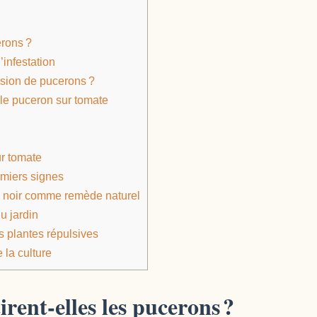
erons ?
infestation
sion de pucerons ?
le puceron sur tomate
ur tomate
emiers signes
n noir comme remède naturel
du jardin
s plantes répulsives
 la culture
irent-elles les pucerons ?