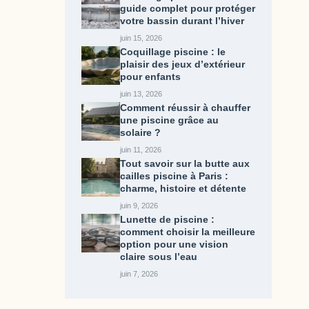
guide complet pour protéger
votre bassin durant l’hiver
juin 15, 2026
Coquillage piscine : le
plaisir des jeux d’extérieur
pour enfants
juin 13, 2026
Comment réussir à chauffer
une piscine grâce au
solaire ?
juin 11, 2026
Tout savoir sur la butte aux
cailles piscine​ à Paris :
charme, histoire et détente
juin 9, 2026
Lunette de piscine :
comment choisir la meilleure
option pour une vision
claire sous l’eau
juin 7, 2026