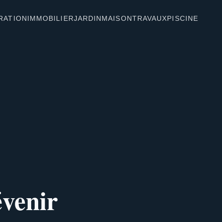
RATION
IMMOBILIER
JARDIN
MAISON
TRAVAUX
PISCINE
évenir