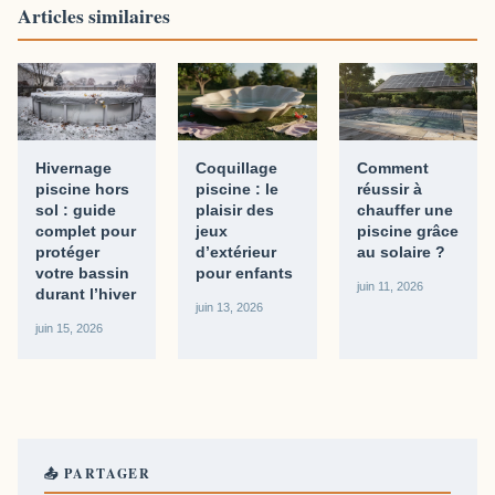
Articles similaires
Hivernage
Coquillage
Comment
piscine hors
piscine : le
réussir à
sol : guide
plaisir des
chauffer une
complet pour
jeux
piscine grâce
protéger
d’extérieur
au solaire ?
votre bassin
pour enfants
juin 11, 2026
durant l’hiver
juin 13, 2026
juin 15, 2026
📤 PARTAGER