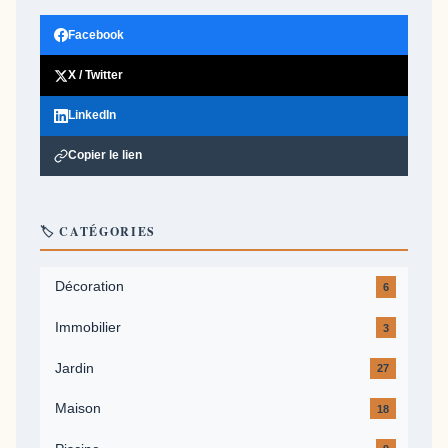
Facebook
X / Twitter
LinkedIn
Copier le lien
🏷️ CATÉGORIES
Décoration
6
Immobilier
3
Jardin
27
Maison
18