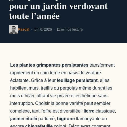
pour un jardin verdoyant
toute l’année
Pascal
· juin 6, 2026 · 11 min de lecture
Les plantes grimpantes persistantes
transforment
rapidement un coin terne en oasis de verdure
éclatante. Grâce à leur
feuillage persistant
, elles
habillent murs, treillis ou pergolas même durant les
mois d’hiver, offrant vie privée et esthétique sans
interruption. Choisir la bonne variété peut sembler
complexe, tant l’offre est diversifiée :
lierre
classique,
jasmin étoilé
parfumé,
bignone
flamboyante ou
encore
chèvrefeuille
coloré. Découvrez comment