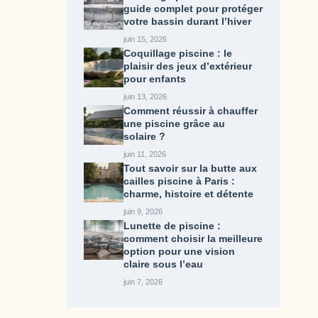
guide complet pour protéger
votre bassin durant l’hiver
juin 15, 2026
Coquillage piscine : le
plaisir des jeux d’extérieur
pour enfants
juin 13, 2026
Comment réussir à chauffer
une piscine grâce au
solaire ?
juin 11, 2026
Tout savoir sur la butte aux
cailles piscine​ à Paris :
charme, histoire et détente
juin 9, 2026
Lunette de piscine :
comment choisir la meilleure
option pour une vision
claire sous l’eau
juin 7, 2026