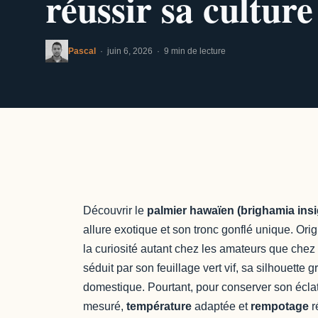
réussir sa culture
Pascal
· juin 6, 2026 · 9 min de lecture
Découvrir le
palmier hawaïen (brighamia insi
allure exotique et son tronc gonflé unique. Ori
la curiosité autant chez les amateurs que chez l
séduit par son feuillage vert vif, sa silhouette 
domestique. Pourtant, pour conserver son éclat
mesuré,
température
adaptée et
rempotage
r