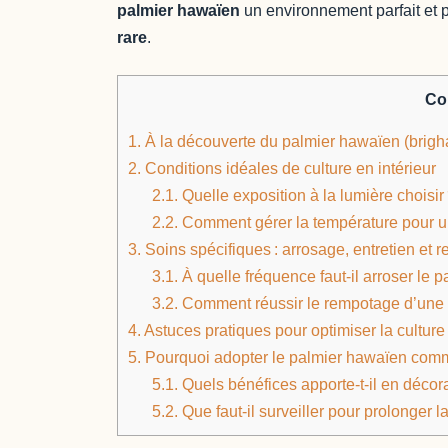
palmier hawaïen
un environnement parfait et p
rare
.
Co
1.
À la découverte du palmier hawaïen (brigh
2.
Conditions idéales de culture en intérieur
2.1.
Quelle exposition à la lumière choisir
2.2.
Comment gérer la température pour un
3.
Soins spécifiques : arrosage, entretien et 
3.1.
À quelle fréquence faut-il arroser le 
3.2.
Comment réussir le rempotage d’une p
4.
Astuces pratiques pour optimiser la culture
5.
Pourquoi adopter le palmier hawaïen comme
5.1.
Quels bénéfices apporte-t-il en décorat
5.2.
Que faut-il surveiller pour prolonger l