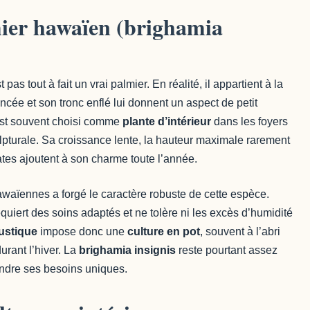
mier hawaïen (brighamia
t pas tout à fait un vrai palmier. En réalité, il appartient à la
ée et son tronc enflé lui donnent un aspect de petit
l est souvent choisi comme
plante d’intérieur
dans les foyers
lpturale. Sa croissance lente, la hauteur maximale rarement
ates ajoutent à son charme toute l’année.
hawaïennes a forgé le caractère robuste de cette espèce.
equiert des soins adaptés et ne tolère ni les excès d’humidité
ustique
impose donc une
culture en pot
, souvent à l’abri
urant l’hiver. La
brighamia insignis
reste pourtant assez
endre ses besoins uniques.