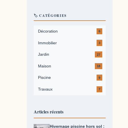
🏷️ CATÉGORIES
Décoration
6
Immobilier
3
Jardin
27
Maison
18
Piscine
9
Travaux
7
Articles récents
Hivernage piscine hors sol :