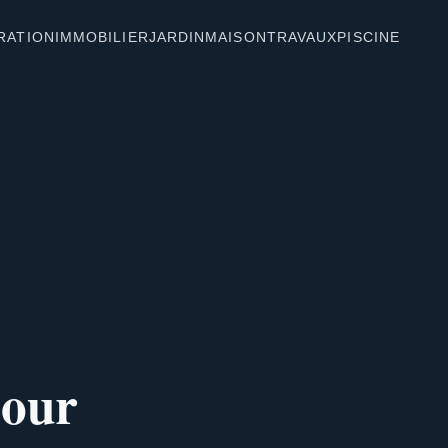
RATION
IMMOBILIER
JARDIN
MAISON
TRAVAUX
PISCINE
pour