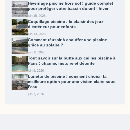
Hivernage piscine hors sol : guide complet
pour protéger votre bassin durant l’hiver
juin 15, 2026
Coquillage piscine : le plaisir des jeux
d’extérieur pour enfants
juin 13, 2026
Comment réussir à chauffer une piscine
grâce au solaire ?
juin 11, 2026
Tout savoir sur la butte aux cailles piscine​ à
Paris : charme, histoire et détente
juin 9, 2026
Lunette de piscine : comment choisir la
meilleure option pour une vision claire sous
l’eau
juin 7, 2026