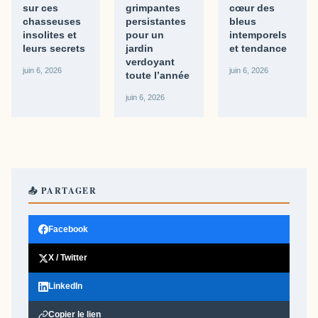
sur ces
grimpantes
cœur des
chasseuses
persistantes
bleus
insolites et
pour un
intemporels
leurs secrets
jardin
et tendance
verdoyant
juin 6, 2026
juin 6, 2026
toute l’année
juin 6, 2026
📤 PARTAGER
Facebook
X / Twitter
LinkedIn
Copier le lien