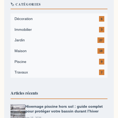
🏷️ CATÉGORIES
Décoration
6
Immobilier
3
Jardin
27
Maison
18
Piscine
9
Travaux
7
Articles récents
Hivernage piscine hors sol : guide complet
pour protéger votre bassin durant l’hiver
juin 15, 2026