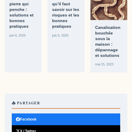
pierre qui
qu’il faut
penche :
savoir sur les
solutions et
risques et les
bonnes
bonnes
pratiques
pratiques
Canalisation
bouchée
juin 6, 2026
juin 6, 2026
sous la
maison :
dépannage
et solutions
mai 15, 2023
📤 PARTAGER
Facebook
X / Twitter