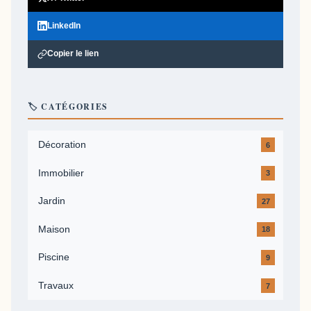
LinkedIn
Copier le lien
🏷️ CATÉGORIES
Décoration
6
Immobilier
3
Jardin
27
Maison
18
Piscine
9
Travaux
7